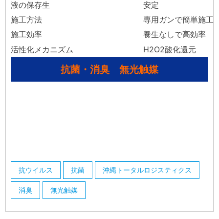
液の保存生
安定
施工方法
専用ガンで簡単施工
施工効率
養生なしで高効率
活性化メカニズム
H
2
O
2
酸化還元
抗菌・消臭 無光触媒
抗ウイルス
抗菌
沖縄トータルロジスティクス
消臭
無光触媒