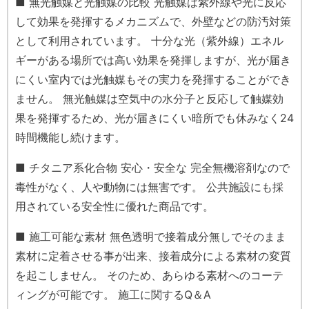
■ 無光触媒と光触媒の比較 光触媒は紫外線や光に反応
して効果を発揮するメカニズムで、外壁などの防汚対策
として利用されています。 十分な光（紫外線）エネル
ギーがある場所では高い効果を発揮しますが、光が届き
にくい室内では光触媒もその実力を発揮することができ
ません。 無光触媒は空気中の水分子と反応して触媒効
果を発揮するため、光が届きにくい暗所でも休みなく24
時間機能し続けます。
■ チタニア系化合物 安心・安全な 完全無機溶剤なので
毒性がなく、人や動物には無害です。 公共施設にも採
用されている安全性に優れた商品です。
■ 施工可能な素材 無色透明で接着成分無しでそのまま
素材に定着させる事が出来、接着成分による素材の変質
を起こしません。 そのため、あらゆる素材へのコーテ
ィングが可能です。 施工に関するQ＆A