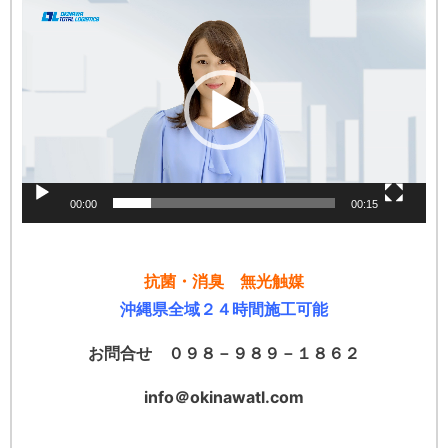
動
画
プ
レ
ー
ヤ
ー
00:00
00:15
抗菌・消臭
無光触媒
沖縄県全域２４時間施工可能
お問合せ ０９８－９８９－１８６２
info＠okinawatl.com