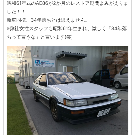
昭和61年式のAE86が2か月のレストア期間よみがえりま
した！！
新車同様、34年落ちとは思えません。
※弊社女性スタッフも昭和61年生まれ、激しく「34年落
ちって言うな」と言います(笑)