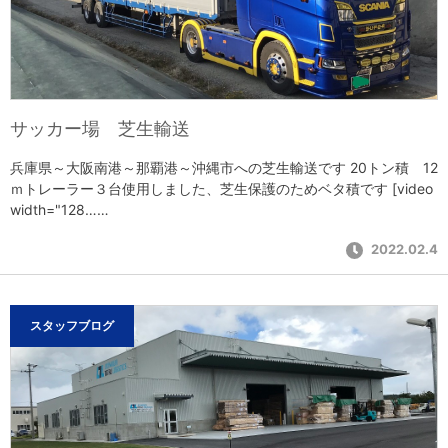
サッカー場 芝生輸送
兵庫県～大阪南港～那覇港～沖縄市への芝生輸送です 20トン積 12
ｍトレーラー３台使用しました、芝生保護のためベタ積です [video
width="128……
2022.02.4
スタッフブログ