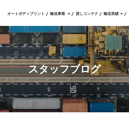
オートボディプリント
輸送事業
貸しコンテナ
輸送実績
輸送実績
械輸送
概要
コンテナ輸送実績
コンテナ輸送
ウェブCM
スタッフブログ