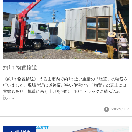
約1ｔ物置輸送
《約1ｔ物置輸送》 うるま市内で約1ｔ近い重量の「物置」の輸送を
行いました。現場付近は道路幅が狭い住宅地で「物置」の真上には
電線もあり、慎重に吊り上げを開始。 10ｔトラックに積み込み、
設……
2025.11.7
コンテナ輸送