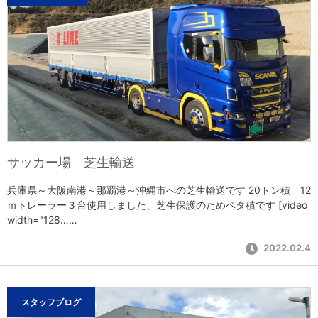
サッカー場 芝生輸送
兵庫県～大阪南港～那覇港～沖縄市への芝生輸送です 20トン積 12
ｍトレーラー３台使用しました、芝生保護のためベタ積です [video
width="128……
2022.02.4
スタッフブログ